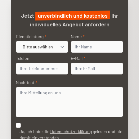
Jetzt
unverbindlich und kostenlos
Ihr
individuelles Angebot anfordern
Anliegen
Dienstleistung
*
Name
Name
*
Telefon
Telefon
E-Mail
E-Mail
*
Nachricht
Nachricht
*
Datenschutz
Ja, ich habe die
Datenschutzerklärung
gelesen und bin
damit einverstanden.