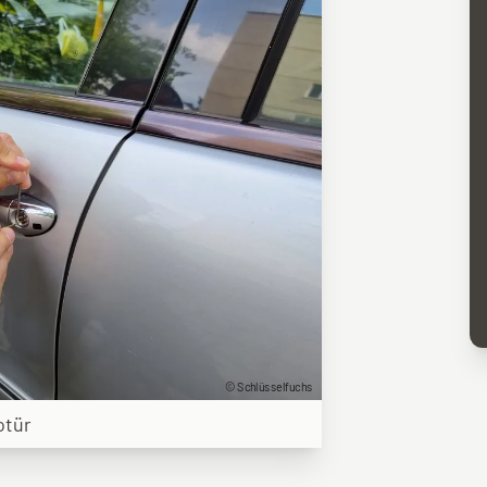
© Schlüsselfuchs
otür