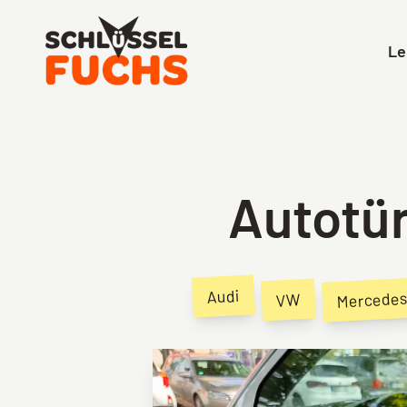
Le
Schlüsseldienst
Autotü
Audi
Mercede
VW