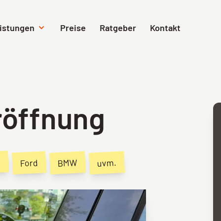
Navigation überspringen
istungen
Preise
Ratgeber
Kontakt
Autoöffnung
Tresoröffnun
röffnung
Ko
s
BMW
uvm.
Ford