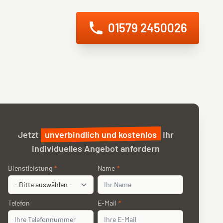
01579 2450026
g
Sicherheitstechnik
ntaktformular
Jetzt
unverbindlich und kostenlos
Ihr
individuelles Angebot anfordern
Anliegen
Dienstleistung
*
Name
Name
*
Telefon
Telefon
E-Mail
E-Mail
*