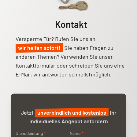
Kontakt
Versperrte Tür? Rufen Sie uns an,
wir helfen sofort!
Sie haben Fragen zu
anderen Themen? Verwenden Sie unser
Kontaktformular
oder schreiben Sie uns eine
E-Mail, wir antworten schnellstmöglich.
Jetzt
unverbindlich und kostenlos
Ihr
individuelles Angebot anfordern
Anliegen
Dienstleistung
*
Name
Name
*