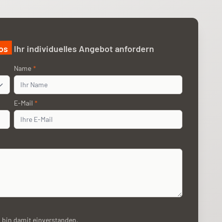
os
Ihr individuelles Angebot anfordern
Name
Name
*
E-Mail
E-Mail
*
 bin damit einverstanden.