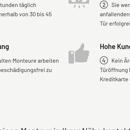
Stunden täglich
2
Sie wer
nerhalb von 30 bis 45
anfallenden
Tür erfolgr
ung
Hohe Kun
lten Monteure arbeiten
4
Kein Är
 beschädigungsfrei zu
Türöffnung k
Kreditkarte