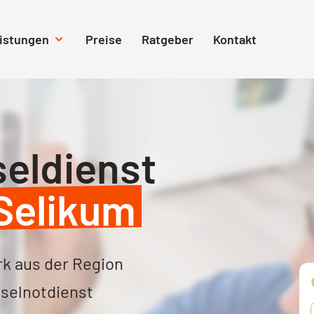
Navigation überspringen
istungen
Preise
Ratgeber
Kontakt
Autoöffnung
Tresoröffnun
seldienst
Selikum
k aus der Region
selnotdienst