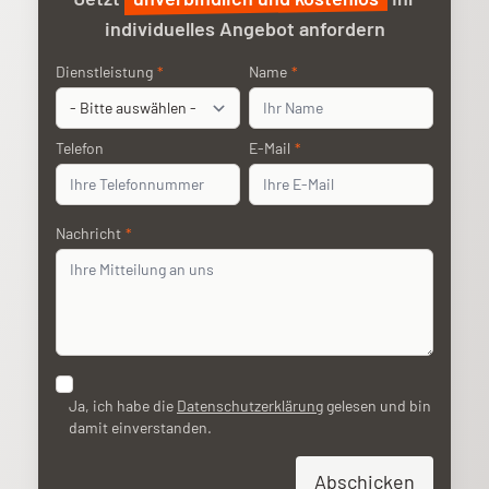
individuelles Angebot anfordern
Anliegen
Dienstleistung
*
Name
Name
*
Telefon
Telefon
E-Mail
E-Mail
*
Nachricht
Nachricht
*
Datenschutz
Ja, ich habe die
Datenschutzerklärung
gelesen und bin
damit einverstanden.
Abschicken