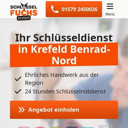
Navigation überspringen
01579 2450026
Menü
Krefeld
Ihr Schlüsseldienst
in Krefeld Benrad-
Nord
Ehrliches Handwerk aus der
Region
24 Stunden Schlüsselnotdienst
Angebot einholen